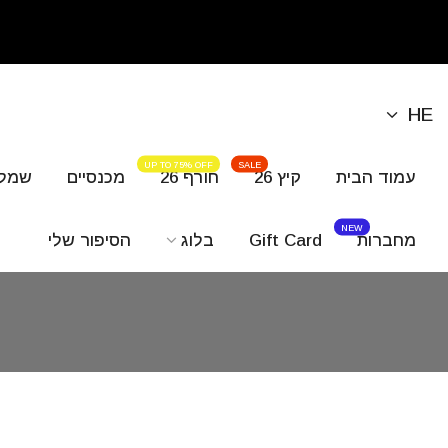
לגי
תוכן
HE
UP TO 75% OFF
SALE
עמוד הבית
קיץ 26
חורף 26
מכנסיים
שמלו
NEW
מחברות
Gift Card
בלוג
הסיפור שלי