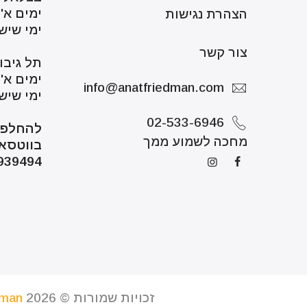
ימים א'-ה' 18:30
הצהרת נגישות
ימי שישי 0-14:30
צור קשר
תל גיבורים 5, תל אב
ימים א'-ה' 18:00
info@anatfriedman.com
ימי שישי 0-14:00
02-533-6946
להחלפו
מחכה לשמוע ממך
בווטסא
939494
זכויות שמורות © 2026
dman