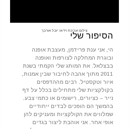
צילום ועריכת וידאו: יובל אורבך
הסיפור שלי
הי, אני ענת פרידמן, מעצבת אופנה
ובוגרת המחלקה לצורפות ואופנה
בבצלאל. את המותג שלי הקמתי בשנת
2011 מתוך אהבה לחיבור שבין אמנות,
איור וטקסטיל. רבים מההדפסים
בקולקציות שלי מתחילים בכלל על דף
נייר – כציורים, רישומים או כתמי צבע.
בהמשך הם הופכים לבדים ייחודיים
שמלווים את הקולקציות ומעניקים להן
אופי אחר. אני אוהבת ליצור בגדים