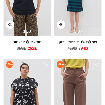
0, 1
0, 1
שמלת ג'ניס כחול וירוק
חולצת לנה שחור
359₪
252₪
419₪
294₪
-50%
-40%