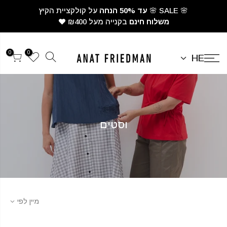
לגי
🌸 SALE 🌸
עד 50% הנחה
על קולקציית הקיץ
תוכן
משלוח חינם
בקנייה מעל ₪400
0
0
HE
וסטים
מיין לפי